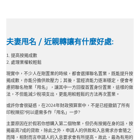
夫妻甩名 / 近親轉讓有什麼好處:
1, 提高按揭成數
2, 處理業權較輕鬆
現實中，不少人在剛置業的時候，都會選擇聯名置業，既能提升按
揭成數，亦能分擔供款壓力；其後，當經濟能力逐漸穩定，便會考
慮把聯名物業「甩名」，讓其中一方回復首置身份置業，這樣的做
法，不但能減少稅項支出，更能用較輕鬆的方法再次置業。
或許你會很疑惑，在2024年財政預算案中，不是已經撤銷了所有
印稅辣招?何以還需多作「甩名」一步?
主要原因在於假若你想購入第二個物業，但仍有按揭在身的話，按
揭最高7成的貸款，除此之外，申請人的供款和入息需求亦會隨之
而降，相對而言申請人的入息要求會有所提高。故此，最為有用的