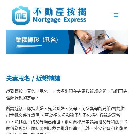
跳
Main
至
Menu
主
要
內
容
夫妻甩名 / 近親轉讓
說到轉按，又名「甩名」，大多出現在夫妻和近親之間，我們可先
理解近親的定義。
所謂近親，即指夫婦、兄弟姊妹、父母、同父異母的兄弟(需提供
出世紙文件作證明)。至於祖父母和孫子則不包括在近親定義當
中，除非孫子的父母均已離世，則可向稅局申請讓祖父母和孫子的
關係為近親，而結果則以稅局批准作準。此外，外父外母和老爺奶