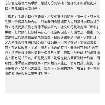
方法便是辦理甩名手續，讓雙方分開供樓，這樣既不影響按揭成
數，亦能易於完成貸款。
「甩名」手續過程並不繁複，相反相當快捷簡單。第一步，雙方需
先簽一份轉讓臨時合約，然後我們會建議客人先到銀行辦理按揭手
續，待按揭批核後才到律師樓辦正約，繳交印花稅及處理「甩名」
手續。基於銀行批核結果存在不確定的因素，有機會是不獲批，又
或是批出的條款和金額未如理想，最終導致取消申請。這樣的話，
客人便能節省多餘的律師費；律師樓一但開了檔案，無論結果如
何，都必須收費。至於「甩名」所需的時間，最快可在3個月內完
成，銀行批核按揭約需時一個多月，而主要取決於律師樓的處理速
度。而有關「甩名」印花稅方面，則需在雙方簽署臨時合約後一個
月內由律師樓支付給稅局。假如銀行未能在一個月內批出按揭，亦
不用擔心，雙方只需重簽一份即可。近親轉讓的「甩名」印花稅是
用從價印花稅第二標準作計算。