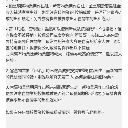
• 如聲明舊物業用作出租，新買物業用作自住，並聲明需要靠租金
收入補貼家庭生計，則要注意舊物業的 按揭成數，是否符合最多7
成的出租規定，另外亦有機會被要求出示舊物業的出租證明。
• 當「甩名」套現後，雖然可以使用新成數按揭做8、9成按揭，但
有機會不被接納，按保公司或會對你有 所質疑，夫婦二人為何需
要持有兩間自住物業，最常見的答案大多是舊有的給家人住，而新
置的則自住，但按保公司或會對你作出以下質疑:
1, 當舊有物業比新物業面積較大，樓價亦較高的情況下，難以讓人
信服。
2, 當舊物業於「甩名」時已做高成數按揭並聲明為自住，而新物業
的做法相同的話，則難以解釋夫婦二人 為何需要住兩個物業。
3, 當舊物業聲明用作出租來補貼家庭生計，新物業用作自住的話，
便要注意舊物業的按揭成數是否符合最低6成的出租規定(有機會會
被要求出示舊物業的出租證明)。
如果有任何關於置業按揭或房貸問題，歡迎與我們聯絡。