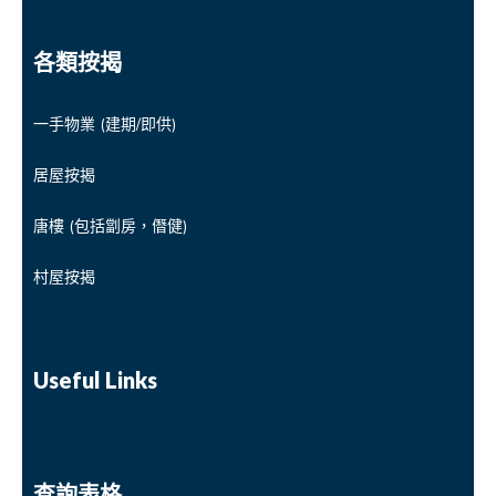
各類按揭
一手物業 (建期/即供)
居屋按揭
唐樓 (包括劏房，僭健)
村屋按揭
Useful Links
查詢表格