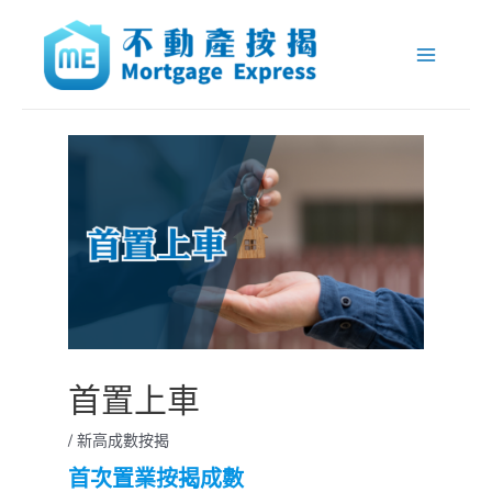
跳
Post
Main
至
navigation
Menu
主
要
內
容
首置上車
/
新高成數按揭
首次置業按揭成數