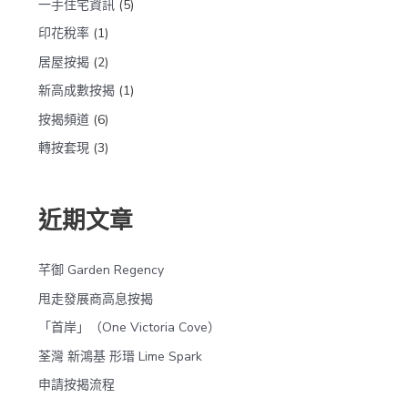
:
一手住宅資訊
(5)
印花稅率
(1)
居屋按揭
(2)
新高成數按揭
(1)
按揭頻道
(6)
轉按套現
(3)
近期文章
芊御 Garden Regency
甩走發展商高息按揭
「首岸」（One Victoria Cove）
荃灣 新鴻基 形瑨 Lime Spark
申請按揭流程