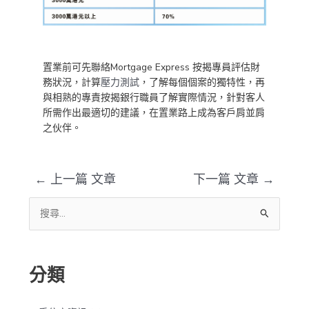
置業前可先聯絡Mortgage Express 按揭專員評估財
務狀況，計算
壓力測試
，了解每個個案的獨特性，再
與相熟的專責按揭銀行職員了解實際情況，針對客人
所需作出最適切的建議，在置業路上成為客戶肩並肩
之伙伴。
←
上一篇 文章
下一篇 文章
→
搜
尋
關
分類
鍵
字