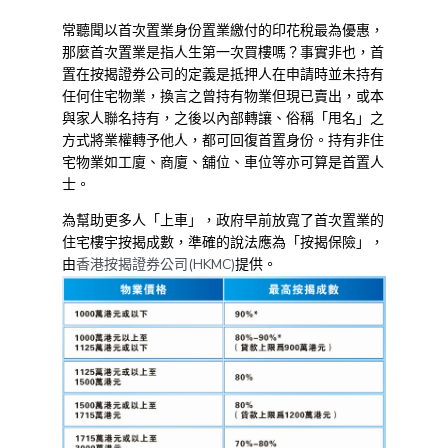
常聽聞以首次置業身份置業繳付的印花稅最為優惠，
那麼首次置業是指人生第一次買樓嗎？事實非也，首
置在按揭證券公司的定義是抵押人在申請時並未持有
任何住宅物業，換言之曾持有物業但現已賣出，或本
與家人聯名持有，之後以內部轉讓、俗稱「甩名」之
方式將業權轉予他人，都可回復首置身份。持有非住
宅物業如工廈、商廈、舖位、車位等亦可算是首置人
士。
為幫助更多人「上車」，政府早前放寬了首次置業的
住宅樓宇按揭成數，準確的說法應為「按揭保險」，
由
香港按揭證券公司(HKMC)
提供。