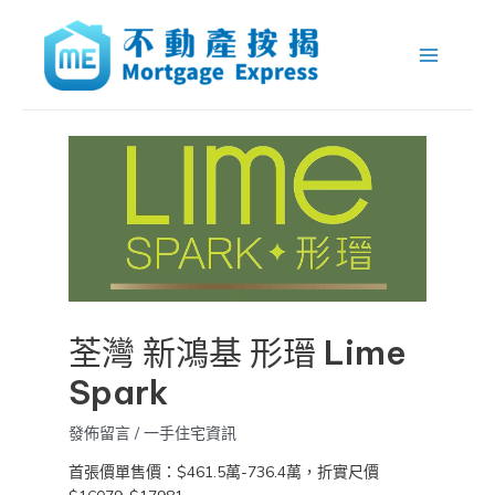
跳
Post
Main
至
navigation
Menu
主
要
內
容
荃灣 新鴻基 形瑨 Lime
Spark
發佈留言
/
一手住宅資訊
首張價單售價：$461.5萬-736.4萬，折實尺價