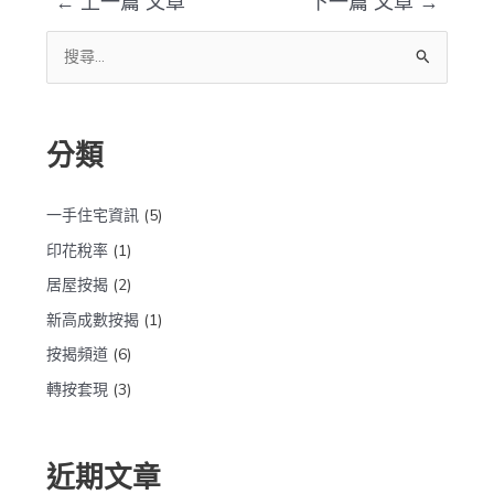
←
上一篇 文章
下一篇 文章
→
搜
尋
關
分類
鍵
字
:
一手住宅資訊
(5)
印花稅率
(1)
居屋按揭
(2)
新高成數按揭
(1)
按揭頻道
(6)
轉按套現
(3)
近期文章