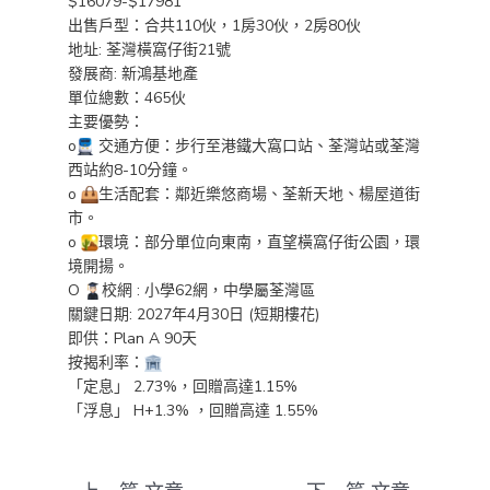
$16079-$17981
出售戶型：合共110伙，1房30伙，2房80伙
地址: 荃灣橫窩仔街21號
發展商: 新鴻基地產
單位總數：465伙
主要優勢：
o
交通方便：步行至港鐵大窩口站、荃灣站或荃灣
西站約8-10分鐘。
o
生活配套：鄰近樂悠商場、荃新天地、楊屋道街
市。
o
環境：部分單位向東南，直望橫窩仔街公園，環
境開揚。
O
校網 : 小學62網，中學屬荃灣區
關鍵日期: 2027年4月30日 (短期樓花)
即供：Plan A 90天
按揭利率：
「定息」 2.73%，回贈高達1.15%
「浮息」 H+1.3% ，回贈高達 1.55%