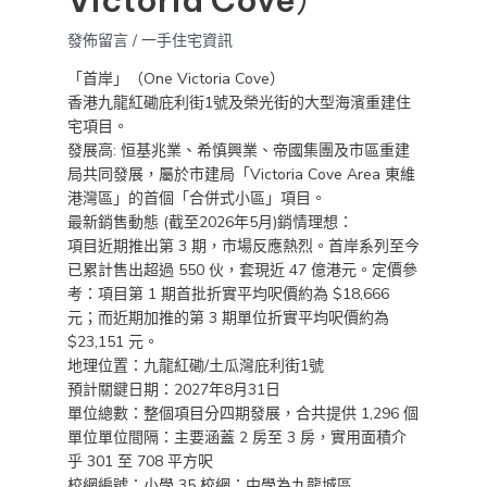
Victoria Cove）
發佈留言
/
一手住宅資訊
「首岸」（One Victoria Cove）
香港九龍紅磡庇利街1號及榮光街的大型海濱重建住
宅項目。
發展高: 恒基兆業、希慎興業、帝國集團及市區重建
局共同發展，屬於市建局「Victoria Cove Area 東維
港灣區」的首個「合併式小區」項目。
最新銷售動態 (截至2026年5月)銷情理想：
項目近期推出第 3 期，市場反應熱烈。首岸系列至今
已累計售出超過 550 伙，套現近 47 億港元。定價參
考：項目第 1 期首批折實平均呎價約為 $18,666
元；而近期加推的第 3 期單位折實平均呎價約為
$23,151 元。
地理位置：九龍紅磡/土瓜灣庇利街1號
預計關鍵日期：2027年8月31日
單位總數：整個項目分四期發展，合共提供 1,296 個
單位單位間隔：主要涵蓋 2 房至 3 房，實用面積介
乎 301 至 708 平方呎
校網編號：小學 35 校網；中學為九龍城區