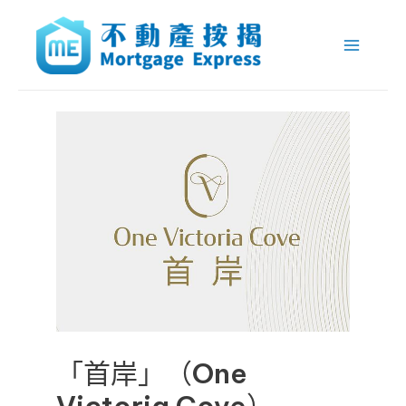
跳
Post
Main
至
navigation
Menu
主
要
內
容
「首岸」（One