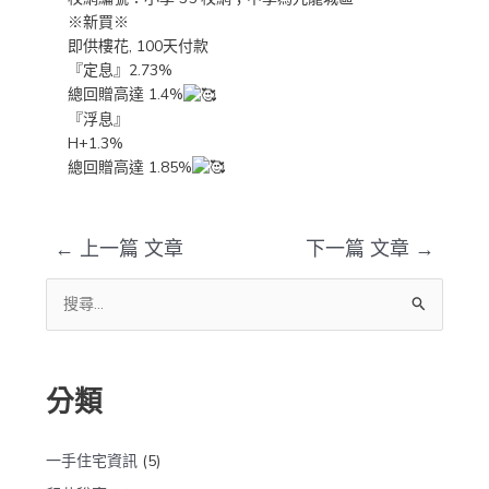
※新買※
即供樓花, 100天付款
『定息』2.73%
總回贈高達 1.4%
『浮息』
H+1.3%
總回贈高達 1.85%
←
上一篇 文章
下一篇 文章
→
搜
尋
關
分類
鍵
字
:
一手住宅資訊
(5)