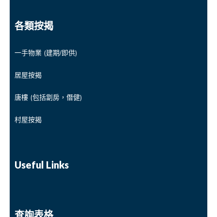
各類按揭
一手物業 (建期/即供)
居屋按揭
唐樓 (包括劏房，僭健)
村屋按揭
Useful Links
查詢表格